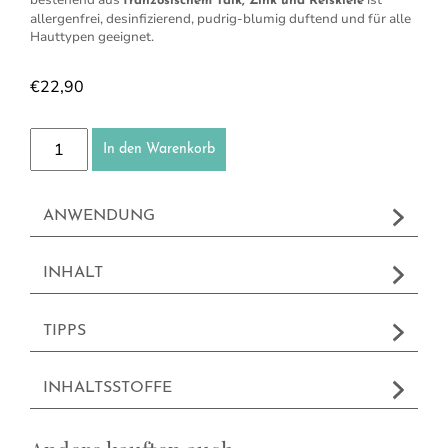
bestehend aus
ist
französischem Talk, Zink und Reiskleie
allergenfrei, desinfizierend, pudrig-blumig duftend und für alle
Hauttypen geeignet.
€
22,90
Talk-Körperpuder Menge
In den Warenkorb
ANWENDUNG
INHALT
TIPPS
INHALTSSTOFFE