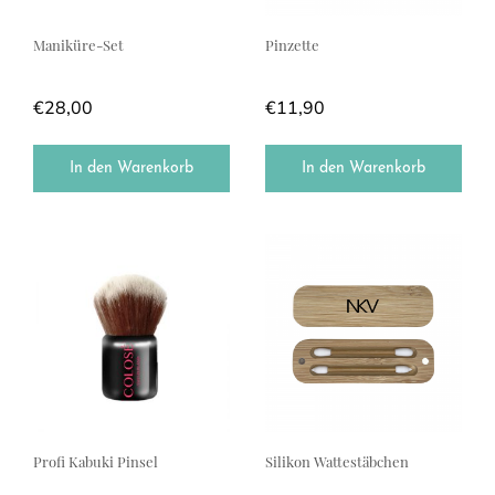
Maniküre-Set
Pinzette
€
28,00
€
11,90
In den Warenkorb
In den Warenkorb
Profi Kabuki Pinsel
Silikon Wattestäbchen