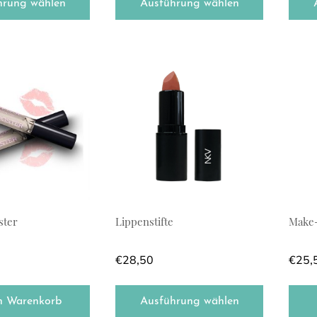
hrung wählen
Ausführung wählen
Dieses Produkt weist mehrere Varianten
ster
Lippenstifte
Make
€
28,50
€
25,
n Warenkorb
Ausführung wählen