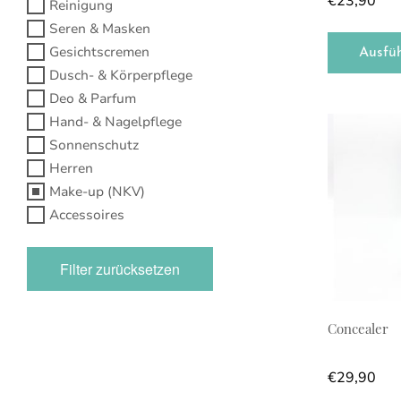
€
23,90
Reinigung
Seren & Masken
Gesichtscremen
Ausfü
Dusch- & Körperpflege
Deo & Parfum
Hand- & Nagelpflege
Sonnenschutz
Herren
Make-up (NKV)
Accessoires
Filter zurücksetzen
Concealer
€
29,90