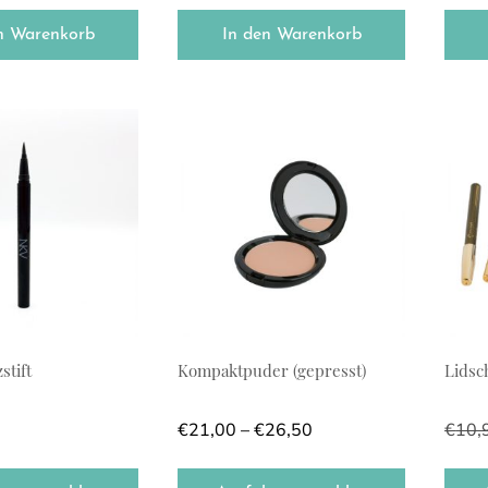
n Warenkorb
In den Warenkorb
ukt weist mehrere Varianten auf. Die Optionen können auf der
Dieses Produkt weist mehrere Varianten
Diese
stift
Kompaktpuder (gepresst)
Lidsc
Preisspanne: €21,00 
€
21,00
–
€
26,50
€
10,