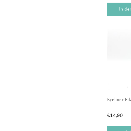
In de
Dieses Prod
Eyeliner Filz
€
14,90