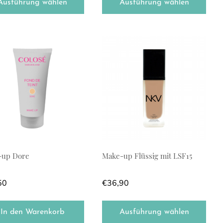
Ausführung wählen
Ausführung wählen
 auf. Die Optionen können auf der Produktseite gewählt werde
Dieses Produkt weist mehrere Var
-up Dore
Make-up Flüssig mit LSF15
50
€
36,90
In den Warenkorb
Ausführung wählen