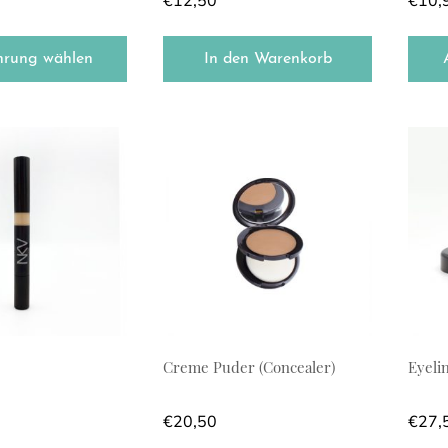
€
12,50
€
10,
hrung wählen
In den Warenkorb
Creme Puder (Concealer)
Eyeli
€
20,50
€
27,