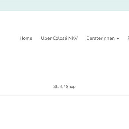
Home
Über Colosé NKV
Beraterinnen
Start
/ Shop