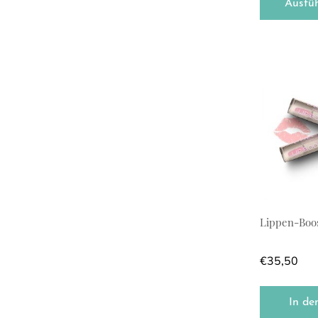
Ausfü
Lippen-Boo
€
35,50
In de