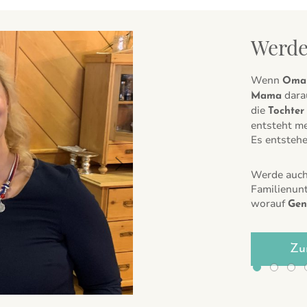
Werde
Wenn
Oma
dara
Mama
die
Tochter
entsteht me
Es entsteh
Next
Werde auch
Familienun
worauf
Gen
Zu