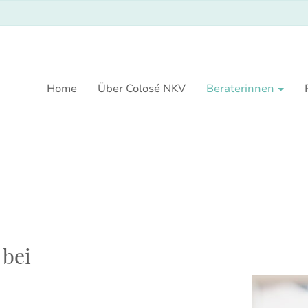
Home
Über Colosé NKV
Beraterinnen
 bei