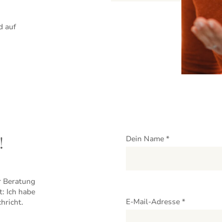
d auf
!
Dein Name *
r Beratung
Please
t: Ich habe
leave
E-Mail-Adresse *
hricht.
this
field