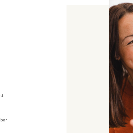
st
nbar