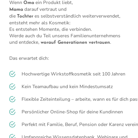
Wenn
ein Produkt liebt,
Oma
darauf vertraut und
Mama
die
es selbstverständlich weiterverwendet,
Tochter
entsteht mehr als Kosmetik:
Es entstehen Momente, die verbinden.
Werde auch du Teil unseres F
amilienunternehmens
und entdecke,
.
worauf
Generationen
vertrauen
Das erwartet dich:
Hochwertige Wirkstoffkosmetik seit 100 Jahren
Kein Teamaufbau und kein Mindestumsatz
Flexible Zeiteinteilung – arbeite, wann es für dich pas
Persönlicher Online-Shop für deine Kundinnen
Perfekt mit Familie, Beruf, Pension oder Karenz verei
Umfangreiche Wissensdatenbank, Webinare und