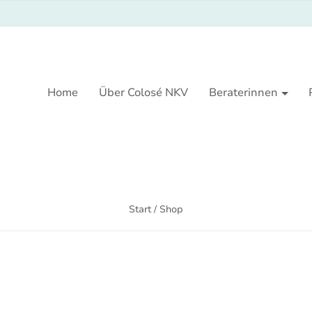
Home
Über Colosé NKV
Beraterinnen
Start
/ Shop