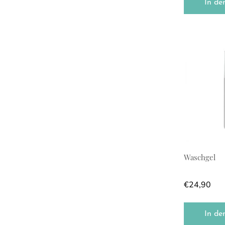
In de
Waschgel
€
24,90
In de