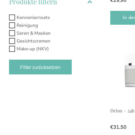
Produkte filtern
€
29,90
Kennenlernsets
In de
Reinigung
Seren & Masken
Gesichtscremen
Make-up (NKV)
Filter zurücksetzen
Detox – 24
€
31,50