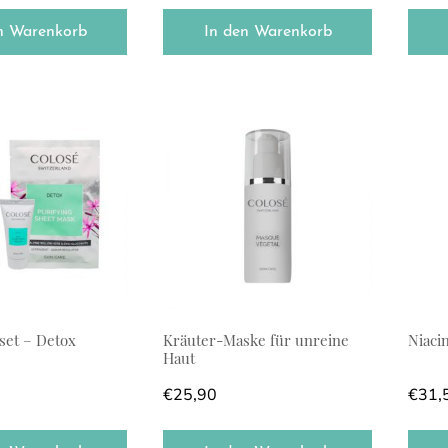
n Warenkorb
In den Warenkorb
set – Detox
Kräuter-Maske für unreine
Niaci
Haut
€
25,90
€
31,