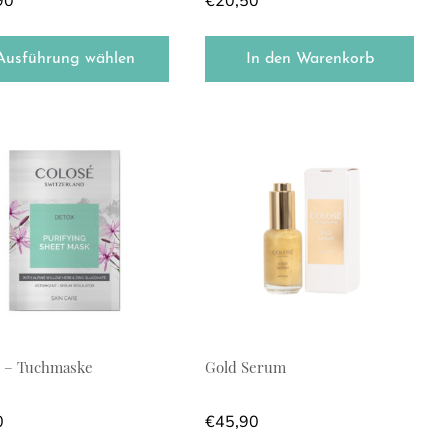
90
€
20,50
Ausführung wählen
In den Warenkorb
 – Tuchmaske
Gold Serum
0
€
45,90