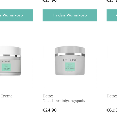
€
27,90
€
27,
n Warenkorb
In den Warenkorb
h Creme
Detox –
Detox
Gesichtsreinigungspads
€
24,90
€
6,9