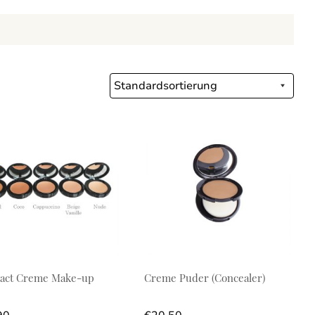
s Produkt weist mehrere Varianten auf. Die Optionen können a
act Creme Make-up
Creme Puder (Concealer)